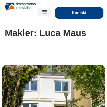
Kontakt
Makler:
Luca Maus
***Das ist mein Ding: Extravagantes
Reihenhaus in Ortsrandlage von Miehlen ***