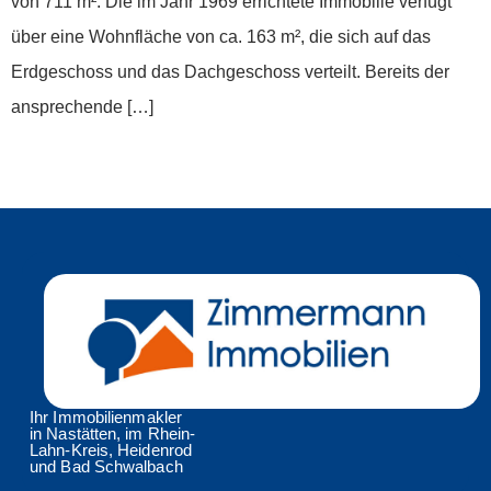
von 711 m². Die im Jahr 1969 errichtete Immobilie verfügt
über eine Wohnfläche von ca. 163 m², die sich auf das
Erdgeschoss und das Dachgeschoss verteilt. Bereits der
ansprechende […]
Weiter
→
Ihr Immobilienmakler
in Nastätten, im Rhein-
Lahn-Kreis, Heidenrod
und Bad Schwalbach