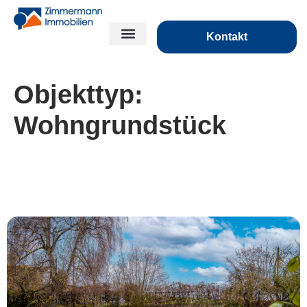
Kontakt
Objekttyp:
Wohngrundstück
***Bauplatz in attraktiver Lage mit Blick ins
Grüne***