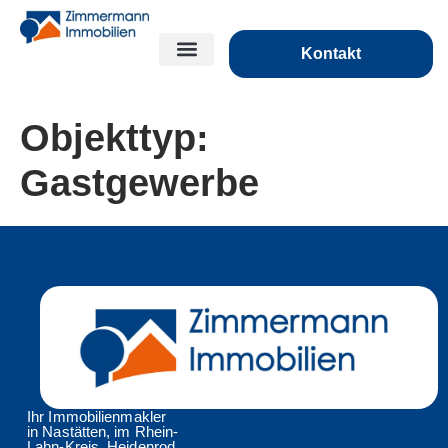
Kontakt
Objekttyp:
Gastgewerbe
Ihr Immobilienmakler
in Nastätten, im Rhein-
Lahn-Kreis, Heidenrod