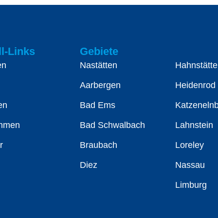
l-Links
Gebiete
en
Nastätten
Hahnstätte
Aarbergen
Heidenrod
en
Bad Ems
Katzeneln
ehmen
Bad Schwalbach
Lahnstein
r
Braubach
Loreley
Diez
Nassau
Limburg