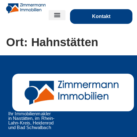
Kontakt
Ort:
Hahnstätten
Ihr Immobilienmakler
in Nastätten, im Rhein-
Lahn-Kreis, Heidenrod
und Bad Schwalbach