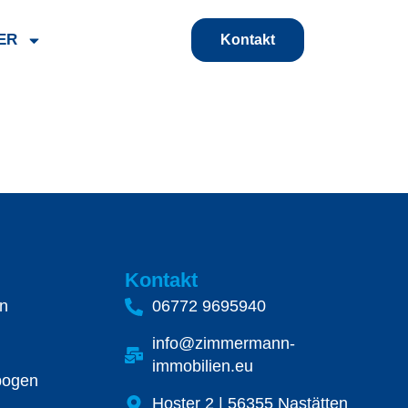
ER
Kontakt
Kontakt
n
06772 9695940
info@zimmermann-
immobilien.eu
bogen
Hoster 2 | 56355 Nastätten