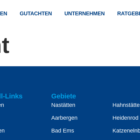
EN
GUTACHTEN
UNTERNEHMEN
RATGEB
t
l-Links
Gebiete
en
Nastätten
Hahnstätte
Aarbergen
Heidenrod
en
Bad Ems
Katzeneln