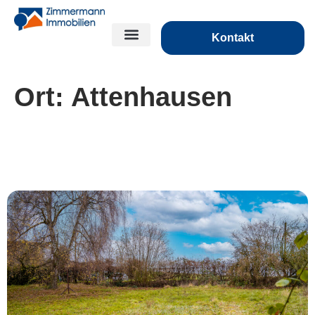
Kontakt
Ort:
Attenhausen
***Bauplatz in attraktiver Lage mit Blick ins
Grüne***