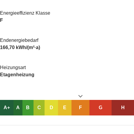
Energieeffizienz Klasse
F
Endenergiebedarf
166,70 kWh/(m²·a)
Heizungsart
Etagenheizung
A+
A
B
C
D
E
F
G
H