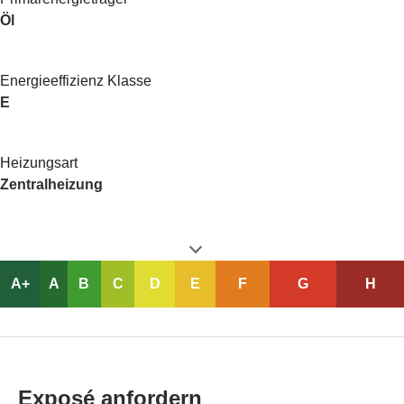
Öl
Energieeffizienz Klasse
E
Heizungsart
Zentralheizung
A+
A
B
C
D
E
F
G
H
Exposé anfordern