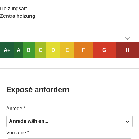
Heizungsart
Zentralheizung
A+
A
B
C
D
E
F
G
H
Exposé anfordern
Anrede
*
Anrede wählen...
Vorname
*