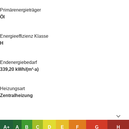
Primärenergieträger
Öl
Energieeffizienz Klasse
H
Endenergiebedarf
339,20 kWh/(m²·a)
Heizungsart
Zentralheizung
A+
A
B
C
D
E
F
G
H