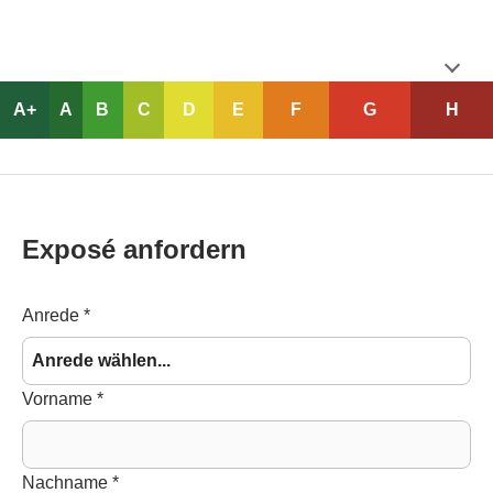
A+
A
B
C
D
E
F
G
H
Exposé anfordern
Anrede
*
Vorname
*
Nachname
*